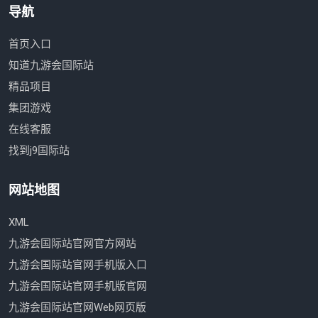
导航
首页入口
知道九游会国际站
精品项目
集团游戏
在线客服
找到j9国际站
网站地图
XML
九游会国际站官网官方网站
九游会国际站官网手机版入口
九游会国际站官网手机版官网
九游会国际站官网Web网页版