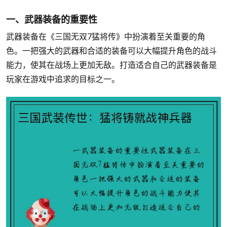
一、武器装备的重要性
武器装备在《三国无双7猛将传》中扮演着至关重要的角
色。一把强大的武器和合适的装备可以大幅提升角色的战斗
能力，使其在战场上更加无敌。打造适合自己的武器装备是
玩家在游戏中追求的目标之一。