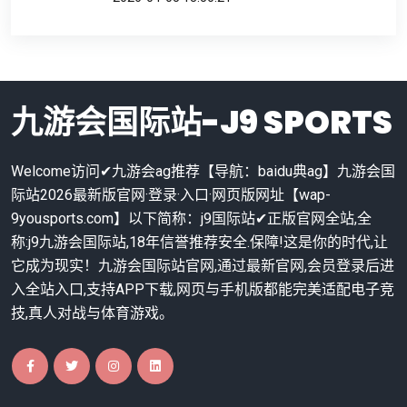
九游会国际站-J9 SPORTS
Welcome访问✔九游会ag推荐【导航：baidu典ag】九游会国
际站2026最新版官网·登录·入口·网页版网址【wap-
9yousports.com】以下简称：j9国际站✔正版官网全站,全
称:j9九游会国际站,18年信誉推荐安全.保障!这是你的时代,让
它成为现实！九游会国际站官网,通过最新官网,会员登录后进
入全站入口,支持APP下载,网页与手机版都能完美适配电子竞
技,真人对战与体育游戏。