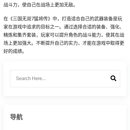
战斗力，使自己在战场上更加无敌。
在《三国无双7猛将传》中，打造适合自己的武器装备是玩
家在游戏中追求的目标之一。通过选择合适的装备、强化、
精炼和集齐套装，玩家可以提升角色的战斗能力，使其在战
场上更加强大。不断提升自己的实力，才能在游戏中取得更
好的成绩。
导航