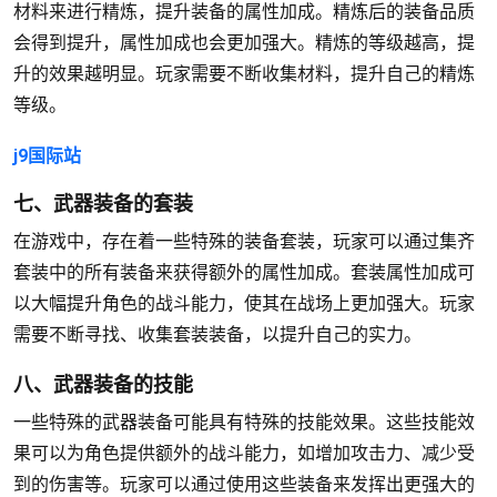
材料来进行精炼，提升装备的属性加成。精炼后的装备品质
会得到提升，属性加成也会更加强大。精炼的等级越高，提
升的效果越明显。玩家需要不断收集材料，提升自己的精炼
等级。
j9国际站
七、武器装备的套装
在游戏中，存在着一些特殊的装备套装，玩家可以通过集齐
套装中的所有装备来获得额外的属性加成。套装属性加成可
以大幅提升角色的战斗能力，使其在战场上更加强大。玩家
需要不断寻找、收集套装装备，以提升自己的实力。
八、武器装备的技能
一些特殊的武器装备可能具有特殊的技能效果。这些技能效
果可以为角色提供额外的战斗能力，如增加攻击力、减少受
到的伤害等。玩家可以通过使用这些装备来发挥出更强大的