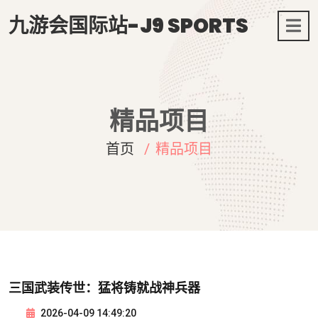
九游会国际站-J9 SPORTS
精品项目
首页
精品项目
三国武装传世：猛将铸就战神兵器
2026-04-09 14:49:20