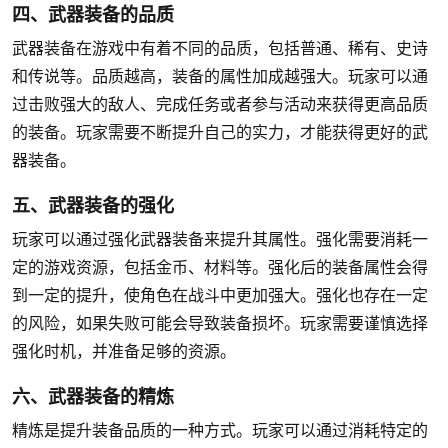
四、武器装备的品质
武器装备在游戏中有着不同的品质，包括普通、稀有、史诗
和传说等。品质越高，装备的属性加成越强大。玩家可以通
过击败强大的敌人、完成任务或者参与活动来获得更高品质
的装备。玩家需要不断提升自己的实力，才能获得更好的武
器装备。
五、武器装备的强化
玩家可以通过强化武器装备来提升其属性。强化需要消耗一
定的游戏资源，包括金币、材料等。强化后的装备属性会得
到一定的提升，使角色在战斗中更加强大。强化也存在一定
的风险，如果失败可能会导致装备损坏。玩家需要谨慎选择
强化时机，并准备足够的资源。
六、武器装备的精炼
精炼是提升装备品质的一种方式。玩家可以通过消耗特定的