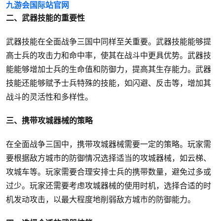
九游会国际站官网
二、武器技能的重要性
武器技能在全面战争三国中同样至关重要。武器技能能够提
高士兵的攻击力和命中率，使其在战斗中更具优势。武器技
能能够增加士兵的生命值和防御力，提高其生存能力。武器
技能还能够赋予士兵特殊的技能，如闪避、反击等，增加其
战斗的灵活性和多样性。
三、携带攻城器械的策略
在全面战争三国中，携带攻城器械需要一定的策略。玩家需
要根据敌方城市的防御情况选择适当的攻城器械，如云梯、
攻城车等。玩家需要合理安排士兵的携带数量，避免过多或
过少。玩家还需要考虑攻城器械的使用时机，选择合适的时
机发动攻击，以最大程度地削弱敌方城市的防御能力。