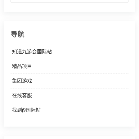
导航
知道九游会国际站
精品项目
集团游戏
在线客服
找到j9国际站