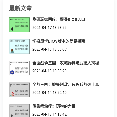
最新文章
华硕玩家国度：探寻BIOS入口
2026-04-17 13:53:55
切换显卡BIOS版本的简易指南
2026-04-16 13:56:07
全面战争三国：攻城器械与武技大揭秘
2026-04-15 13:53:23
全战三国：妙策制敌，远程兵战火止息
2026-04-14 13:52:40
传染病治疗：药物的力量
2026-04-13 14:13:42