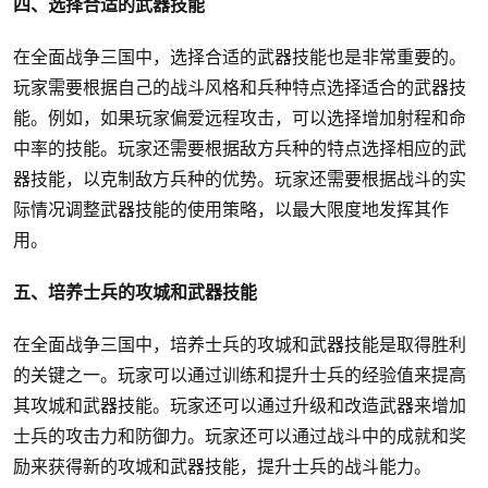
四、选择合适的武器技能
在全面战争三国中，选择合适的武器技能也是非常重要的。
玩家需要根据自己的战斗风格和兵种特点选择适合的武器技
能。例如，如果玩家偏爱远程攻击，可以选择增加射程和命
中率的技能。玩家还需要根据敌方兵种的特点选择相应的武
器技能，以克制敌方兵种的优势。玩家还需要根据战斗的实
际情况调整武器技能的使用策略，以最大限度地发挥其作
用。
五、培养士兵的攻城和武器技能
在全面战争三国中，培养士兵的攻城和武器技能是取得胜利
的关键之一。玩家可以通过训练和提升士兵的经验值来提高
其攻城和武器技能。玩家还可以通过升级和改造武器来增加
士兵的攻击力和防御力。玩家还可以通过战斗中的成就和奖
励来获得新的攻城和武器技能，提升士兵的战斗能力。