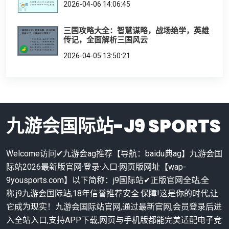
2026-04-06 14:06:45
三国攻略大全：智慧谋略，战场绝学，英雄
传记，全面解析三国风云
2026-04-05 13:50:21
九游会国际站-J9 SPORTS
Welcome访问✔九游会ag推荐【导航：baidu典ag】九游会国
际站2026最新版官网·登录·入口·网页版网址【wap-
9yousports.com】以下简称：j9国际站✔正版官网全站,全
称:j9九游会国际站,18年信誉推荐安全.保障!这是你的时代,让
它成为现实！九游会国际站官网,通过最新官网,会员登录后进
入全站入口,支持APP下载,网页与手机版都能完美适配电子竞