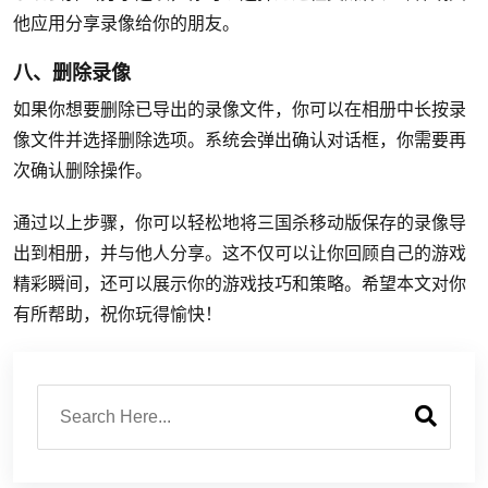
他应用分享录像给你的朋友。
八、删除录像
如果你想要删除已导出的录像文件，你可以在相册中长按录
像文件并选择删除选项。系统会弹出确认对话框，你需要再
次确认删除操作。
通过以上步骤，你可以轻松地将三国杀移动版保存的录像导
出到相册，并与他人分享。这不仅可以让你回顾自己的游戏
精彩瞬间，还可以展示你的游戏技巧和策略。希望本文对你
有所帮助，祝你玩得愉快！